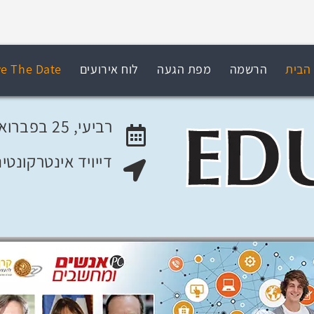
הבית
הרשמה
מפת הגעה
לוח אירועים
e The Date
רביעי, 25 בפברואר 2015
דייויד אינטרקונטי
האירוע יתקיים בתאריך
מקום האירוע: